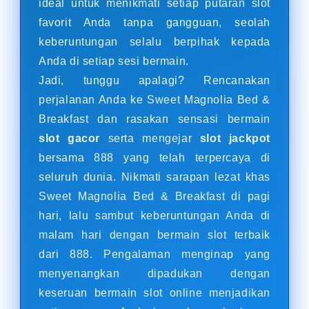
ideal untuk menikmati setiap putaran slot
favorit Anda tanpa gangguan, seolah
keberuntungan selalu berpihak kepada
Anda di setiap sesi bermain.
Jadi, tunggu apalagi? Rencanakan
perjalanan Anda ke Sweet Magnolia Bed &
Breakfast dan rasakan sensasi bermain
slot gacor
serta mengejar
slot jackpot
bersama 888 yang telah terpercaya di
seluruh dunia. Nikmati sarapan lezat khas
Sweet Magnolia Bed & Breakfast di pagi
hari, lalu sambut keberuntungan Anda di
malam hari dengan bermain slot terbaik
dari 888. Pengalaman menginap yang
menyenangkan dipadukan dengan
keseruan bermain slot online menjadikan