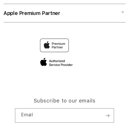
888
Collection & Delivery
Elush Service Provider
SLOT GACOR
Apple Premium Partner
About Us
Returns & Exchanges
Financing Options
888
Find an iStudio near you
Contact Us
Trade-in
LINK RESMI
Why Shop at iStudio
FAQ
Traveller’s Reservation
Elush Corporate Website
Privacy Policy
Site Terms of Use
Subscribe to our emails
Email