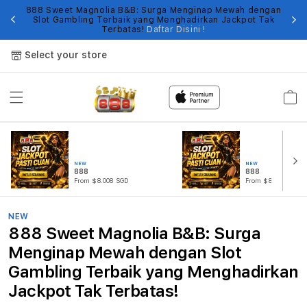
888 Sweet Magnolia B&B: Surga Menginap Mewah dengan
Slot Gambling Terbaik yang Menghadirkan Jackpot Tak
Fi
Terbatas!
Daftar Disini !
Select your store
Cart
NEW
NEW
888
888
From $8.008 SGD
From $889.99 SGD
NEW
888 Sweet Magnolia B&B: Surga
Menginap Mewah dengan Slot
Gambling Terbaik yang Menghadirkan
Jackpot Tak Terbatas!