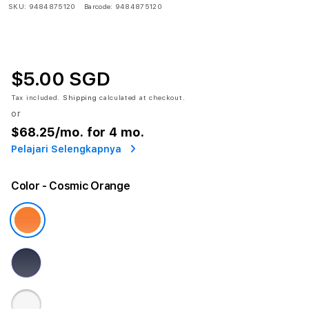
SKU:
9484875120
Barcode:
9484875120
$5.00 SGD
Tax included.
Shipping
calculated at checkout.
or
$68.25
/mo. for 4 mo.
Pelajari Selengkapnya
Color
- Cosmic Orange