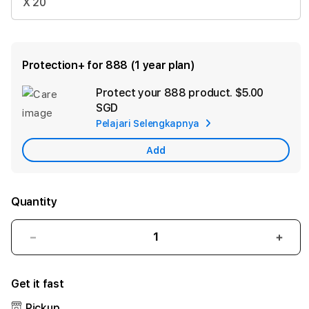
X 20
Protection+ for 888 (1 year plan)
Protect your 888 product.
$5.00
Ad
SGD
App
Pelajari Selengkapnya
Car
Add
Quantity
Decrease
Incr
quantity
quant
for
for
Get it fast
888
888
Sweet
Swee
Pickup