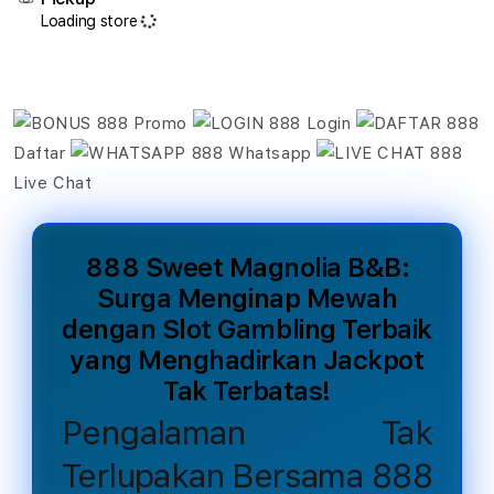
Magnolia
Magn
Loading store
B&B:
B&B:
Surga
Surg
Menginap
Meng
Mewah
Mew
Promo
Login
dengan
deng
Slot
Slot
Daftar
Whatsapp
Gambling
Gamb
Live Chat
Terbaik
Terb
yang
yang
Menghadirkan
Meng
888 Sweet Magnolia B&B:
Jackpot
Jack
Tak
Tak
Surga Menginap Mewah
Terbatas!
Terb
dengan Slot Gambling Terbaik
yang Menghadirkan Jackpot
Tak Terbatas!
Pengalaman Tak
Terlupakan Bersama 888