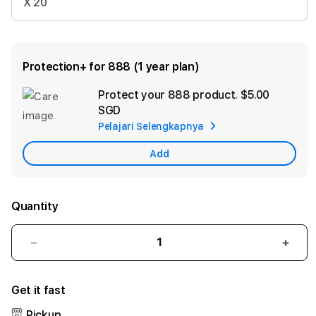
X 20
Protection+ for 888 (1 year plan)
Protect your 888 product.
$5.00
Ad
SGD
App
Pelajari Selengkapnya
Car
Add
Quantity
Decrease
Incr
quantity
quant
for
for
Get it fast
888
888
Sweet
Swee
Pickup