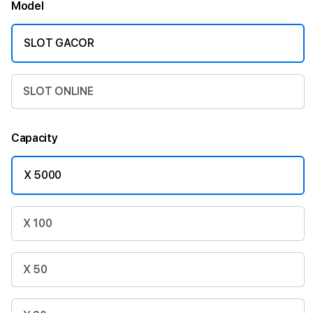
Model
SLOT GACOR
SLOT ONLINE
Capacity
X 5000
X 100
X 50