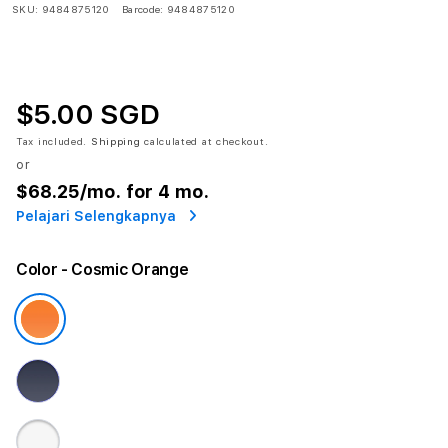
SKU:
9484875120
Barcode:
9484875120
$5.00 SGD
Tax included.
Shipping
calculated at checkout.
or
$68.25
/mo. for 4 mo.
Pelajari Selengkapnya
Color
- Cosmic Orange