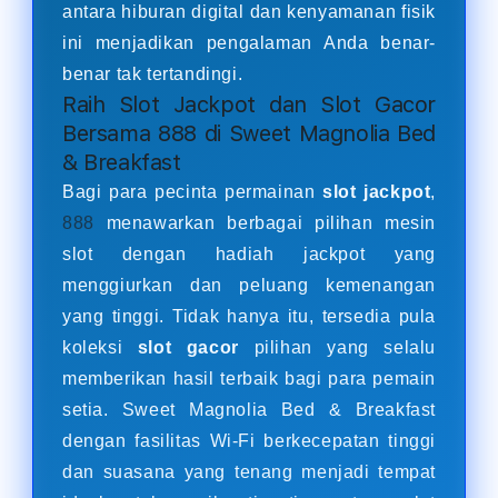
antara hiburan digital dan kenyamanan fisik
ini menjadikan pengalaman Anda benar-
benar tak tertandingi.
Raih Slot Jackpot dan Slot Gacor
Bersama 888 di Sweet Magnolia Bed
& Breakfast
Bagi para pecinta permainan
slot jackpot
,
888
menawarkan berbagai pilihan mesin
slot dengan hadiah jackpot yang
menggiurkan dan peluang kemenangan
yang tinggi. Tidak hanya itu, tersedia pula
koleksi
slot gacor
pilihan yang selalu
memberikan hasil terbaik bagi para pemain
setia. Sweet Magnolia Bed & Breakfast
dengan fasilitas Wi-Fi berkecepatan tinggi
dan suasana yang tenang menjadi tempat