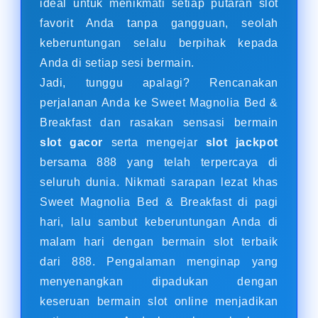
ideal untuk menikmati setiap putaran slot
favorit Anda tanpa gangguan, seolah
keberuntungan selalu berpihak kepada
Anda di setiap sesi bermain.
Jadi, tunggu apalagi? Rencanakan
perjalanan Anda ke Sweet Magnolia Bed &
Breakfast dan rasakan sensasi bermain
slot gacor
serta mengejar
slot jackpot
bersama 888 yang telah terpercaya di
seluruh dunia. Nikmati sarapan lezat khas
Sweet Magnolia Bed & Breakfast di pagi
hari, lalu sambut keberuntungan Anda di
malam hari dengan bermain slot terbaik
dari 888. Pengalaman menginap yang
menyenangkan dipadukan dengan
keseruan bermain slot online menjadikan