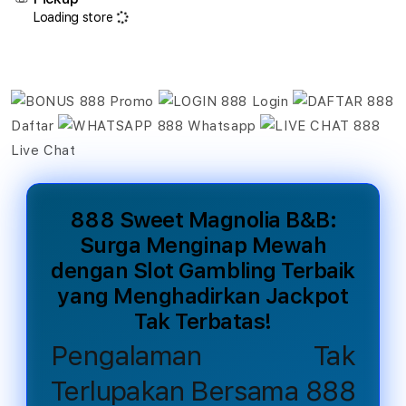
Magnolia
Magn
Loading store
B&B:
B&B:
Surga
Surg
Menginap
Meng
Mewah
Mew
Promo
Login
dengan
deng
Slot
Slot
Daftar
Whatsapp
Gambling
Gamb
Live Chat
Terbaik
Terb
yang
yang
Menghadirkan
Meng
888 Sweet Magnolia B&B:
Jackpot
Jack
Tak
Tak
Surga Menginap Mewah
Terbatas!
Terb
dengan Slot Gambling Terbaik
yang Menghadirkan Jackpot
Tak Terbatas!
Pengalaman Tak
Terlupakan Bersama 888