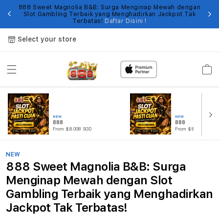
888 Sweet Magnolia B&B: Surga Menginap Mewah dengan
Slot Gambling Terbaik yang Menghadirkan Jackpot Tak
Fi
Terbatas!
Daftar Disini !
Select your store
Cart
NEW
NEW
888
888
From $8.008 SGD
From $889.99 SGD
NEW
888 Sweet Magnolia B&B: Surga
Menginap Mewah dengan Slot
Gambling Terbaik yang Menghadirkan
Jackpot Tak Terbatas!